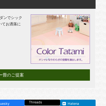
ダンでシック
いてお洒落に
ー畳のご提案
Threads
luesky
Hatena