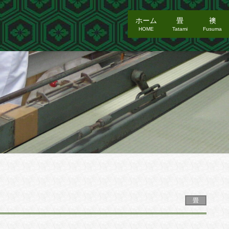
ホーム
畳
襖
HOME
Tatami
Fusuma
畳