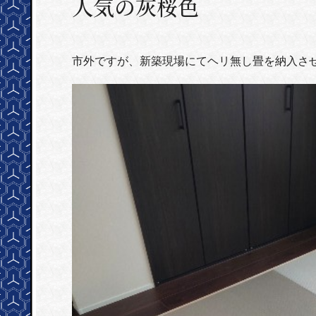
人気の灰桜色
市外ですが、新築現場にてヘリ無し畳を納入さ