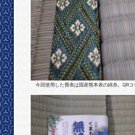
今回使用した畳表は国産熊本表の綿糸。QRコ