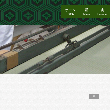
ホーム
畳
襖
HOME
Tatami
Fusuma
畳