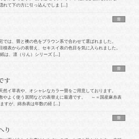
れて下の方に引っ込んでしま […]
畳
宅では、畳と襖の色をブラウン系で合わせて選ばれました。
目積表からの表替え、セキスイ表の色目を気に入られました。
は、凛（りん）シリーズ […]
畳
です
天然イ草表や、オシャレなカラー畳をご用意しております。
敷やよく使う居間などの表替えに最適です。 ～＝国産麻糸表
すが、綿糸表は年数の経 […]
畳
へり