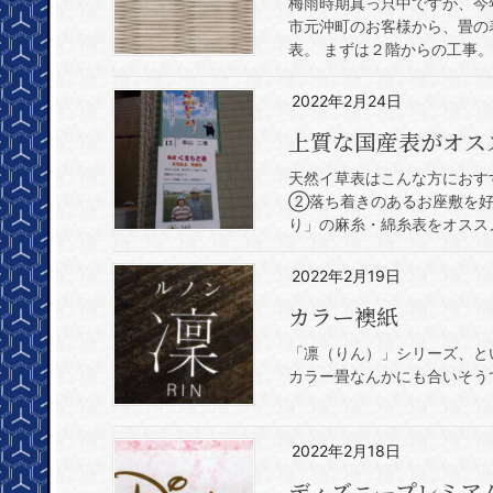
梅雨時期真っ只中ですが、今
市元沖町のお客様から、畳の
表。 まずは２階からの工事。 
2022年2月24日
上質な国産表がオス
天然イ草表はこんな方におす
②落ち着きのあるお座敷を好
り」の麻糸・綿糸表をオススメ
2022年2月19日
カラー襖紙
「凛（りん）」シリーズ、と
カラー畳なんかにも合いそう
2022年2月18日
ディズニープレミア