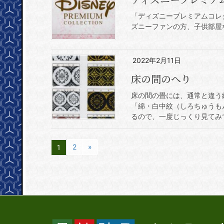
「ディズニープレミアムコレ
ズニーファンの方、子供部屋
2022年2月11日
床の間のへり
床の間の畳には、通常と違う
「綿・白中紋（しろちゅうも
るので、一度じっくり見てみて
2
»
1