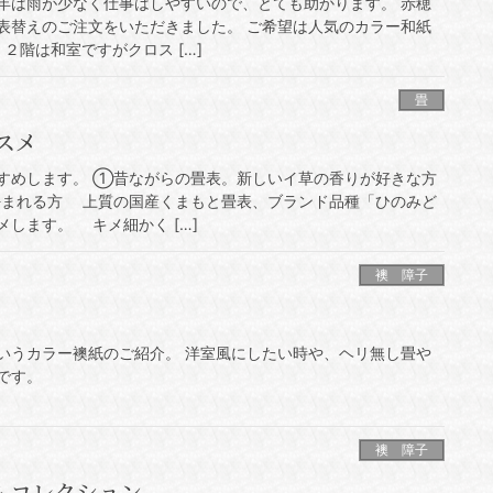
年は雨が少なく仕事はしやすいので、とても助かります。 赤穂
表替えのご注文をいただきました。 ご希望は人気のカラー和紙
２階は和室ですがクロス […]
畳
スメ
すめします。 ①昔ながらの畳表。新しいイ草の香りが好きな方
まれる方 上質の国産くまもと畳表、ブランド品種「ひのみど
します。 キメ細かく […]
襖 障子
いうカラー襖紙のご紹介。 洋室風にしたい時や、ヘリ無し畳や
です。
襖 障子
ムコレクション