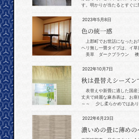
す。明かりが当たるとすぐに隠
2023年5月8日
色の統一感
上郡町でお世話になったお
ヘリ無し一畳タイプは、イ草
美草 ダークブラウン 襖紙
2022年10月7日
秋は畳替えシーズン
表替えや新畳に適した国産
丈夫で綺麗な麻糸表は、お座
～～ 少し柔らかめではありま
2022年6月23日
濃いめの畳に薄めの