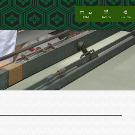
ホーム
畳
襖
HOME
Tatami
Fusuma