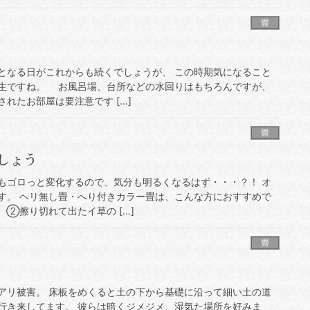
畳
なる日がこれからも続くでしょうが、 この時期気になること
生ですね。 お風呂場、台所などの水回りはもちろんですが、
れたお部屋は要注意です […]
畳
しょう
もゴロっと変化するので、気分も明るくなるはず・・・？！ オ
す。 ヘリ無し畳・へり付きカラー畳は、こんな方におすすめで
 ②擦り切れて出たイ草の […]
畳
アリ被害。 床板をめくると土の下から基礎に沿って細い土の道
行き来してます。 彼らは暗くジメジメ、湿気た場所を好みま