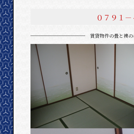
０７９１
賃貸物件の畳と襖の