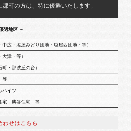
上郡町の方は、特に優遇いたします。
 優遇地区 －
・中広・塩屋みどり団地・塩屋西団地・等）
・大津・等）
石町・那波丘の台）
 等
ゆみハイツ
住宅 柴谷住宅 等
合わせはこちら