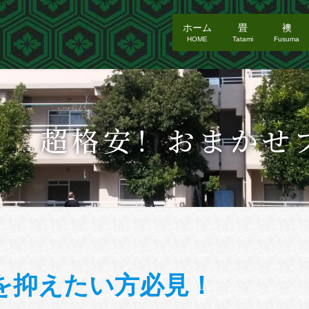
ホーム
畳
襖
HOME
Tatami
Fusuma
超格安！おまかせ
を抑えたい方必見！